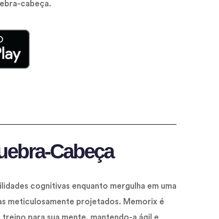
quebra-cabeça.
uebra-Cabeça
bilidades cognitivas enquanto mergulha em uma
s meticulosamente projetados. Memorix é
 treino para sua mente, mantendo-a ágil e