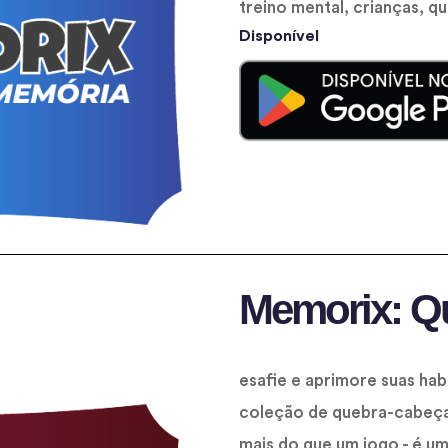
treino mental, crianças, 
Disponível
Memorix: Q
esafie e aprimore suas ha
coleção de quebra-cabeça
mais do que um jogo - é um