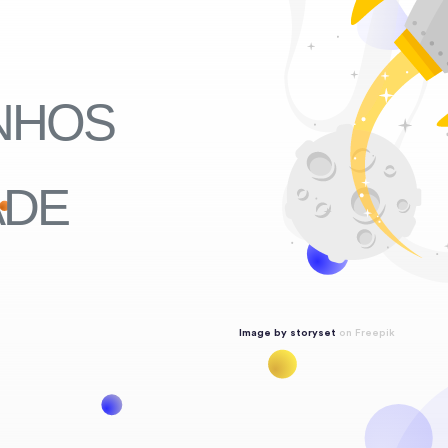
NHOS
ADE
Image by storyset
on Freepik