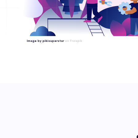
Image by pikisuperstar
on Freepik