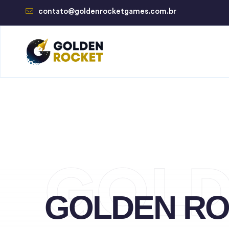
contato@goldenrocketgames.com.br
GOL
GOLDEN R